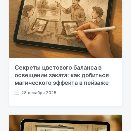
л
и
к
а
ц
и
и
Секреты цветового баланса в
освещении заката: как добиться
магического эффекта в пейзаже
28 декабря 2025
Д
а
т
а
п
у