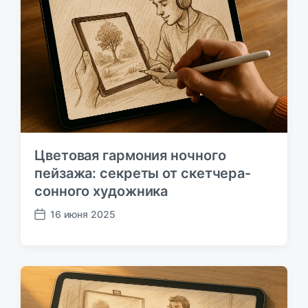
ь
и
:
с
ь
:
Цветовая гармония ночного
пейзажа: секреты от скетчера-
сонного художника
16 июня 2025
Д
а
т
а
п
у
б