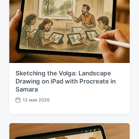
б
л
и
к
а
ц
и
и
Sketching the Volga: Landscape
Drawing on iPad with Procreate in
Samara
12 мая 2026
Д
а
т
а
п
у