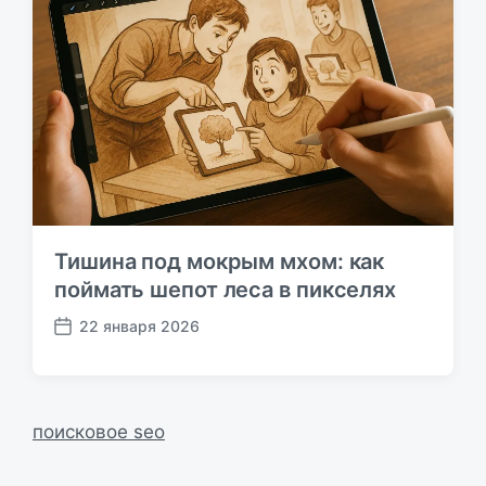
б
л
и
к
а
ц
и
и
Тишина под мокрым мхом: как
поймать шепот леса в пикселях
22 января 2026
Д
а
т
а
п
поисковое seo
у
б