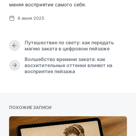
меняя восприятие самого себя.
6 июня 2025
Д
а
т
а
Путешествие по свету: как передать
п
П
магию заката в цифровом пейзаже
у
р
Волшебство времени заката: как
б
е
восхитительные оттенки влияют на
л
д
С
восприятие пейзажа
ы
и
л
д
к
е
у
а
д
щ
ц
у
а
и
ю
я
щ
и
ПОХОЖИЕ ЗАПИСИ
з
а
а
я
п
з
и
а
с
п