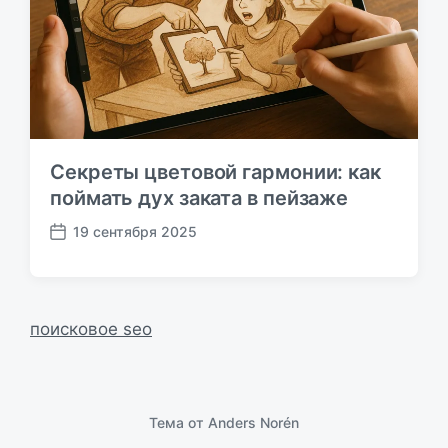
к
а
ц
и
и
Секреты цветовой гармонии: как
поймать дух заката в пейзаже
19 сентября 2025
Д
а
т
а
п
поисковое seo
у
б
л
и
Тема от
Anders Norén
к