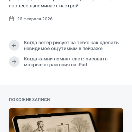
процесс напоминает настрой
26 февраля 2026
Д
а
т
а
Когда ветер рисует за тебя: как сделать
п
П
невидимое ощутимым в пейзаже
у
р
Когда камни помнят свет: рисовать
б
е
С
мокрые отражения на iPad
л
д
л
ы
и
е
д
к
д
у
а
у
щ
ц
ю
а
и
щ
ПОХОЖИЕ ЗАПИСИ
я
и
а
з
я
а
з
п
а
и
п
с