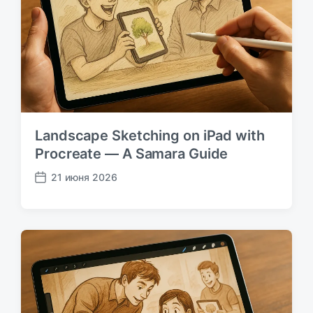
и
к
а
ц
и
и
Landscape Sketching on iPad with
Procreate — A Samara Guide
21 июня 2026
Д
а
т
а
п
у
б
л
и