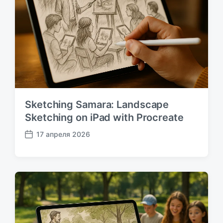
и
ь
с
:
ь
:
Sketching Samara: Landscape
Sketching on iPad with Procreate
17 апреля 2026
Д
а
т
а
п
у
б
л
и