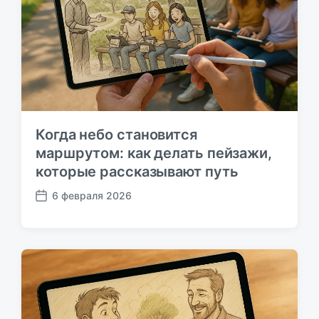
к
а
ц
и
и
Когда небо становится
маршрутом: как делать пейзажи,
которые рассказывают путь
6 февраля 2026
Д
а
т
а
п
у
б
л