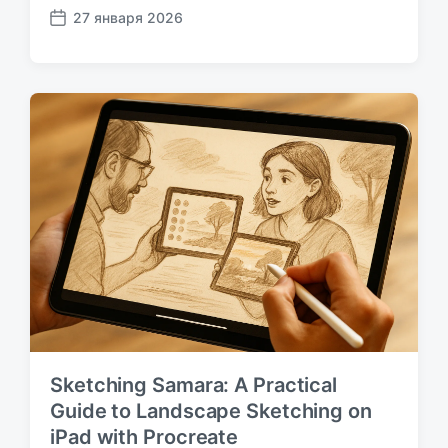
27 января 2026
Д
а
т
а
п
у
б
л
и
к
а
ц
и
и
Sketching Samara: A Practical
Guide to Landscape Sketching on
iPad with Procreate