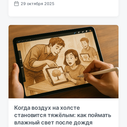
29 октября 2025
Д
а
т
а
п
у
б
л
и
к
а
ц
и
и
Когда воздух на холсте
становится тяжёлым: как поймать
влажный свет после дождя