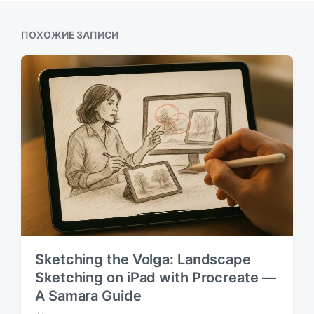
у
щ
ц
ю
а
и
щ
ПОХОЖИЕ ЗАПИСИ
я
и
а
з
я
а
з
п
а
и
п
с
и
ь
с
:
ь
:
Sketching the Volga: Landscape
Sketching on iPad with Procreate —
A Samara Guide