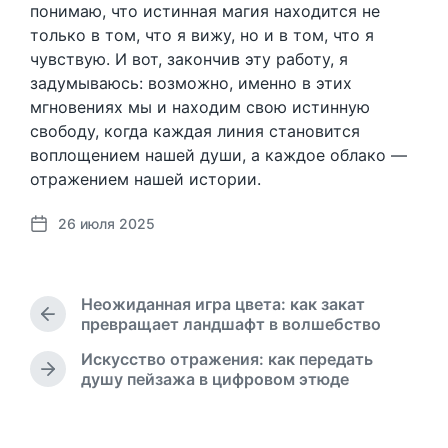
понимаю, что истинная магия находится не
только в том, что я вижу, но и в том, что я
чувствую. И вот, закончив эту работу, я
задумываюсь: возможно, именно в этих
мгновениях мы и находим свою истинную
свободу, когда каждая линия становится
воплощением нашей души, а каждое облако —
отражением нашей истории.
26 июля 2025
Д
а
т
а
Неожиданная игра цвета: как закат
п
П
превращает ландшафт в волшебство
у
р
Искусство отражения: как передать
б
е
С
душу пейзажа в цифровом этюде
л
д
л
ы
и
е
д
к
д
у
а