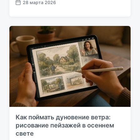
28 марта 2026
Д
а
т
а
п
у
б
л
и
к
а
ц
и
и
Как поймать дуновение ветра:
рисование пейзажей в осеннем
свете