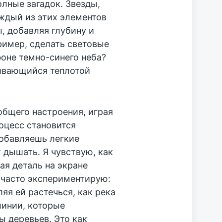
лные загадок. Звезды,
ждый из этих элементов
, добавляя глубину и
ример, сделать световые
оне темно-синего неба?
ливающийся теплотой
общего настроения, играя
оцесс становится
добавляешь легкие
т дышать. Я чувствую, как
ая деталь на экране
 часто экспериментирую:
яя ей растечься, как река
линии, которые
 деревьев. Это как