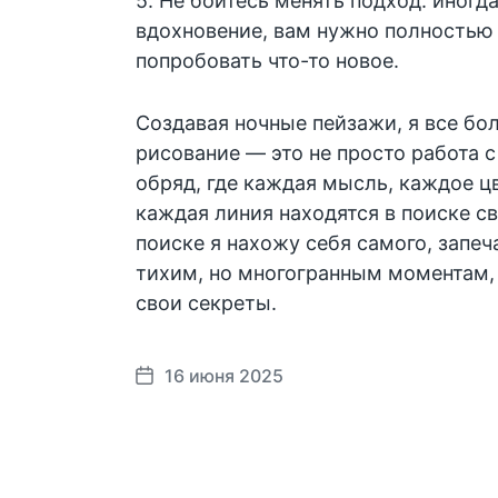
5. Не бойтесь менять подход: иногда
вдохновение, вам нужно полностью 
попробовать что-то новое.
Создавая ночные пейзажи, я все бо
рисование — это не просто работа с
обряд, где каждая мысль, каждое ц
каждая линия находятся в поиске св
поиске я нахожу себя самого, запе
тихим, но многогранным моментам, 
свои секреты.
16 июня 2025
Д
а
т
а
п