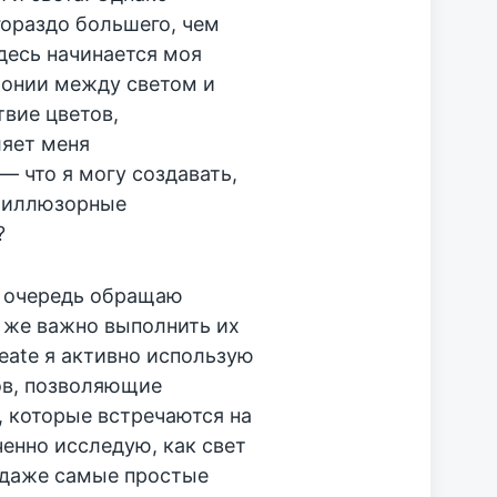
гораздо большего, чем
десь начинается моя
монии между светом и
твие цветов,
ляет меня
— что я могу создавать,
ь иллюзорные
?
ю очередь обращаю
 же важно выполнить их
eate я активно использую
ов, позволяющие
 которые встречаются на
ченно исследую, как свет
 даже самые простые