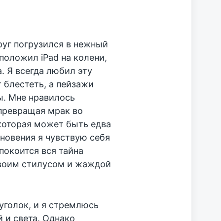
руг погрузился в нежный
положил iPad на колени,
. Я всегда любил эту
 блестеть, а пейзажи
ы. Мне нравилось
 превращая мрак во
которая может быть едва
гновения я чувствую себя
покоится вся тайна
своим стилусом и жаждой
уголок, и я стремлюсь
й и света. Однако