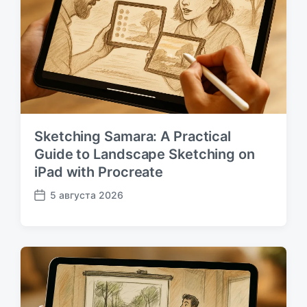
Sketching Samara: A Practical
Guide to Landscape Sketching on
iPad with Procreate
5 августа 2026
Д
а
т
а
п
у
б
л