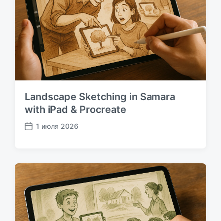
и
к
а
ц
и
и
Landscape Sketching in Samara
with iPad & Procreate
1 июля 2026
Д
а
т
а
п
у
б
л
и