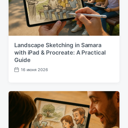
а
ц
и
и
Landscape Sketching in Samara
with iPad & Procreate: A Practical
Guide
16 июня 2026
Д
а
т
а
п
у
б
л
и
к