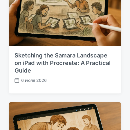
и
к
а
ц
и
и
Sketching the Samara Landscape
on iPad with Procreate: A Practical
Guide
6 июля 2026
Д
а
т
а
п
у
б
л