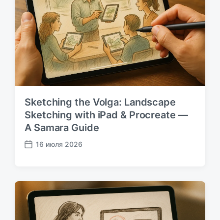
и
к
а
ц
и
и
Sketching the Volga: Landscape
Sketching with iPad & Procreate —
A Samara Guide
16 июля 2026
Д
а
т
а
п
у
б