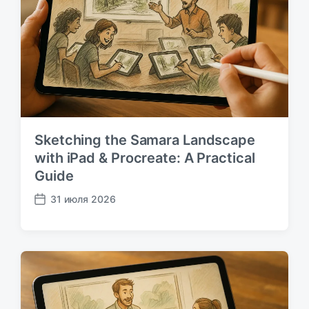
и
к
а
ц
и
и
Sketching the Samara Landscape
with iPad & Procreate: A Practical
Guide
31 июля 2026
Д
а
т
а
п
у
б
л