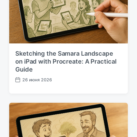
к
а
ц
и
и
Sketching the Samara Landscape
on iPad with Procreate: A Practical
Guide
26 июня 2026
Д
а
т
а
п
у
б
л
и