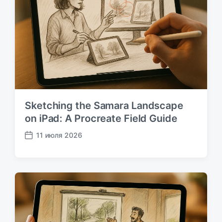
л
и
к
а
ц
и
и
Sketching the Samara Landscape
on iPad: A Procreate Field Guide
11 июля 2026
Д
а
т
а
п
у
б
л