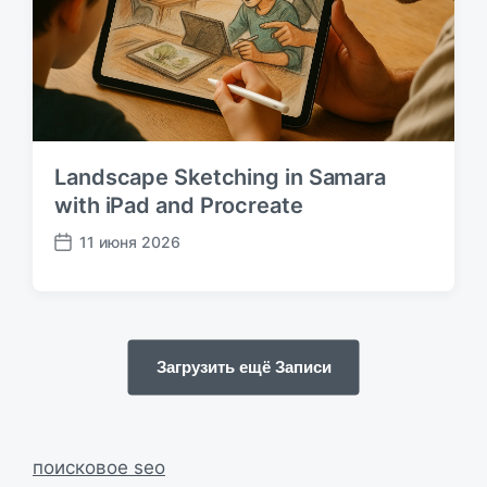
а
ц
и
и
Landscape Sketching in Samara
with iPad and Procreate
11 июня 2026
Д
а
т
а
п
Загрузить ещё Записи
у
б
л
и
к
поисковое seo
а