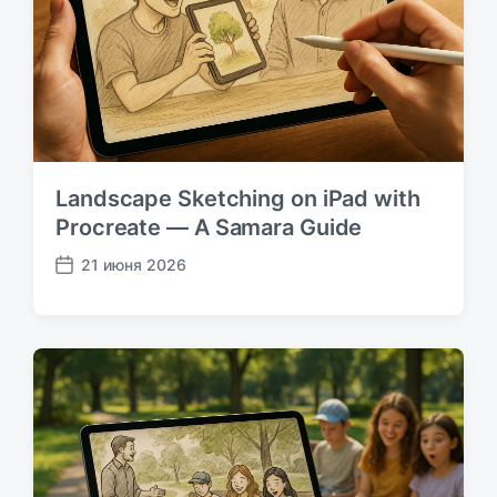
к
а
ц
и
и
Landscape Sketching on iPad with
Procreate — A Samara Guide
21 июня 2026
Д
а
т
а
п
у
б
л
и
к