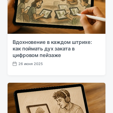
а
ц
и
и
Вдохновение в каждом штрихе:
как поймать дух заката в
цифровом пейзаже
26 июня 2025
Д
а
т
а
п
у
б
л
и