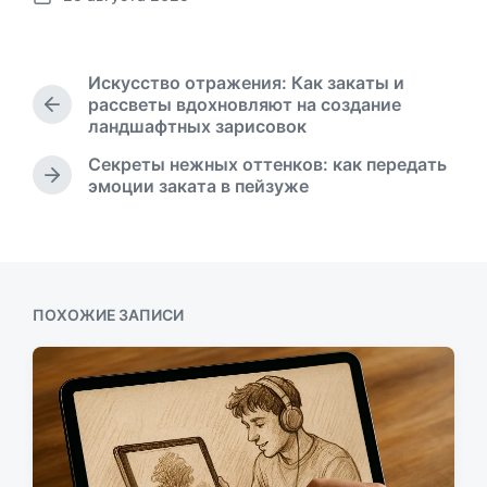
Д
а
т
а
Искусство отражения: Как закаты и
п
рассветы вдохновляют на создание
П
у
ландшафтных зарисовок
р
б
е
Секреты нежных оттенков: как передать
л
д
С
эмоции заката в пейзуже
и
ы
л
к
д
е
а
у
д
ц
щ
у
и
а
ю
и
я
щ
ПОХОЖИЕ ЗАПИСИ
з
а
а
я
п
з
и
а
с
п
ь
и
:
с