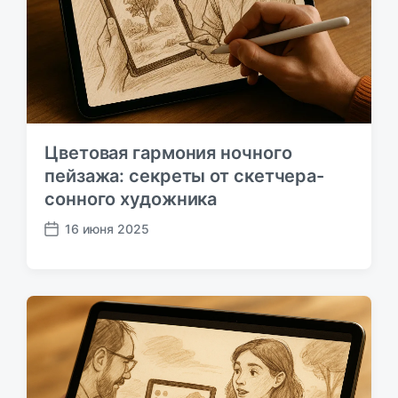
к
а
ц
и
и
Цветовая гармония ночного
пейзажа: секреты от скетчера-
сонного художника
16 июня 2025
Д
а
т
а
п
у
б
л
и