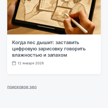
к
а
ц
и
и
Когда лес дышит: заставить
цифровую зарисовку говорить
влажностью и запахом
12 января 2026
Д
а
т
а
п
поисковое seo
у
б
л
и