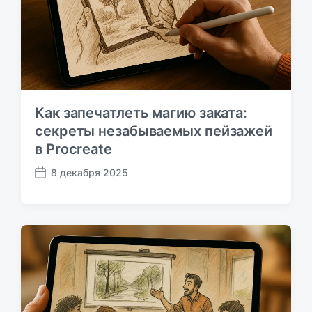
ь
:
Как запечатлеть магию заката:
секреты незабываемых пейзажей
в Procreate
8 декабря 2025
Д
а
т
а
п
у
б
л
и
к