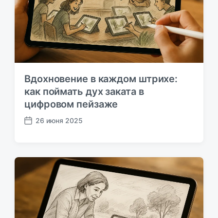
:
Вдохновение в каждом штрихе:
как поймать дух заката в
цифровом пейзаже
26 июня 2025
Д
а
т
а
п
у
б
л
и
к