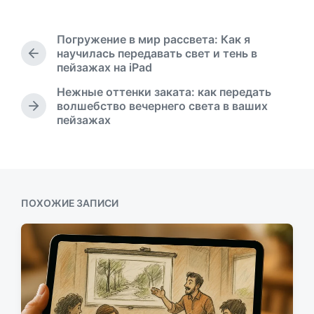
а
т
а
Погружение в мир рассвета: Как я
п
научилась передавать свет и тень в
П
у
пейзажах на iPad
р
б
е
Нежные оттенки заката: как передать
л
д
волшебство вечернего света в ваших
и
С
ы
пейзажах
к
л
д
а
е
у
ц
д
щ
и
у
а
ю
и
я
щ
з
ПОХОЖИЕ ЗАПИСИ
а
а
я
п
з
и
а
с
п
ь
и
:
с
ь