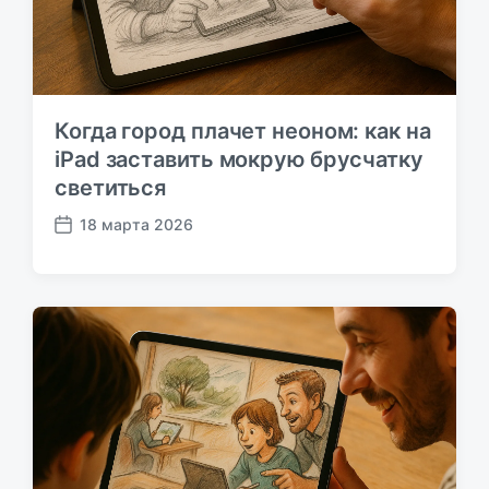
и
и
Когда город плачет неоном: как на
iPad заставить мокрую брусчатку
светиться
18 марта 2026
Д
а
т
а
п
у
б
л
и
к
а
ц