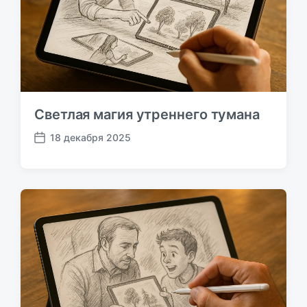
а
ц
и
и
Светлая магия утреннего тумана
18 декабря 2025
Д
а
т
а
п
у
б
л
и
к
а
ц