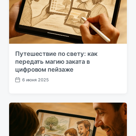
к
а
ц
и
и
Путешествие по свету: как
передать магию заката в
цифровом пейзаже
6 июня 2025
Д
а
т
а
п
у
б
л
и