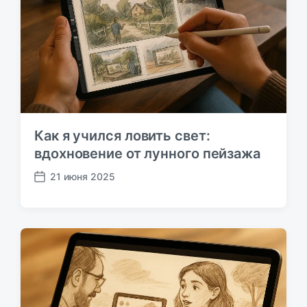
ь
с
:
ь
:
Как я учился ловить свет:
вдохновение от лунного пейзажа
21 июня 2025
Д
а
т
а
п
у
б
л
и