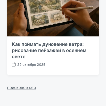
к
а
ц
и
и
Как поймать дуновение ветра:
рисование пейзажей в осеннем
свете
29 октября 2025
Д
а
т
а
п
поисковое seo
у
б
л