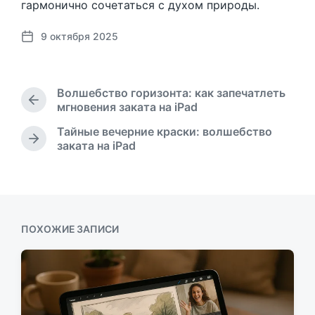
гармонично сочетаться с духом природы.
9 октября 2025
Д
а
т
а
Волшебство горизонта: как запечатлеть
п
П
мгновения заката на iPad
у
р
Тайные вечерние краски: волшебство
б
е
С
заката на iPad
л
д
л
ы
и
е
д
к
д
у
а
у
щ
ц
ю
а
и
щ
ПОХОЖИЕ ЗАПИСИ
я
и
а
з
я
а
з
п
а
и
п
с
и