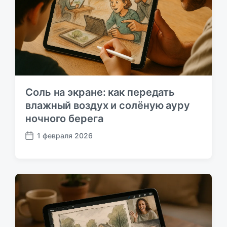
к
а
ц
и
и
Соль на экране: как передать
влажный воздух и солёную ауру
ночного берега
1 февраля 2026
Д
а
т
а
п
у
б
л
и